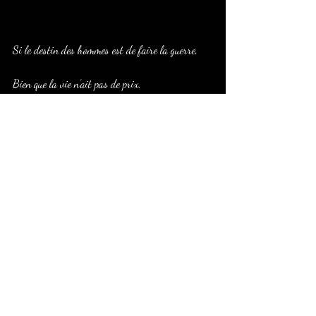
Si le destin des hommes est de faire la guerre,
Bien que la vie n’ait pas de prix,
Je vous en prie, faites au moins une prière,
Pour qu’ils la fassent, pour la bohème.
Posts récents
Voir tout